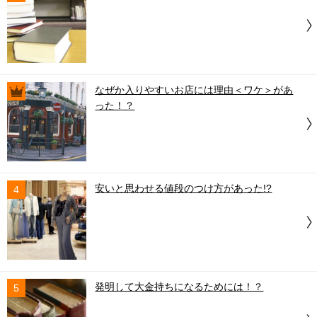
なぜか入りやすいお店には理由＜ワケ＞があ
った！？
安いと思わせる値段のつけ方があった!?
4
発明して大金持ちになるためには！？
5