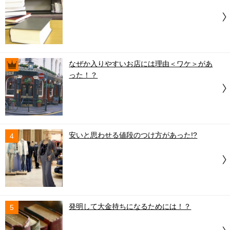
なぜか入りやすいお店には理由＜ワケ＞があ
った！？
安いと思わせる値段のつけ方があった!?
4
発明して大金持ちになるためには！？
5